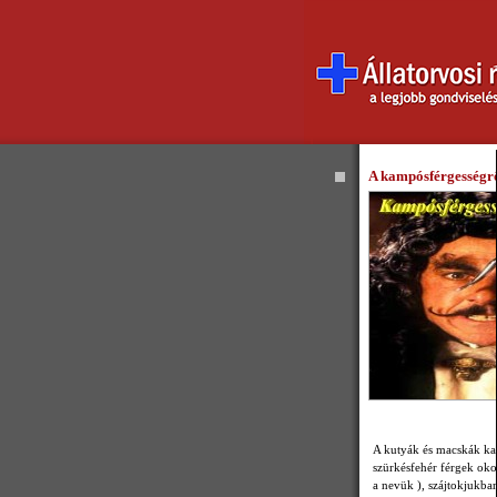
A kampósférgességről
A kutyák és macskák kam
szürkésfehér férgek oko
a nevük ), szájtokjukb