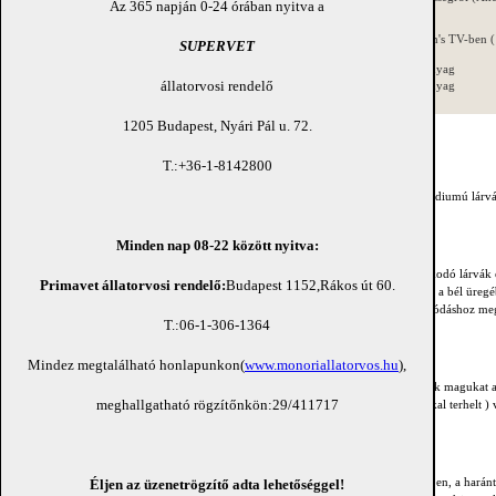
Az 365 napján 0-24 órában nyitva a
etszik - fogak találhatóak.
rész_video
yálkahártyájához tapadva élősködnek.
Interjú a Wiliam's TV-ben ( 
SUPERVET
 caninum és az Uncinaria stenocephala , míg
Összes írásos anyag
lostoma tubaeforme és az Uncinaria stenocephala a
állatorvosi rendelő
Összes videó anyag
 Európában, míg a trópusi területeken az Ancylostoma
Ázsiában pedig az Ancylostoma ceylanicum gyakran
1205 Budapest, Nyári Pál u. 72.
veszélyt jelentő fajok.
T.:+36-1-8142800
en eb vagy macska) bélsarával ürülő peték a talajon néhány nap alatt un. harmadik stádiumú lárv
ertőződés.
Minden nap 08-22 között nyitva:
nek Ancylostoma lárvák szájon át történő felvételével, ez lehet a külvilágban tartózkodó lárvák 
Primavet állatorvosi rendelő:
Budapest 1152,Rákos út 60.
en esetekben a lárvák a bélnyálkahártya mirigyeibe hatolnak 's ott ismét vedlenek, majd a bél üregé
a lárvák un. alvó állapotba kerülnek, fejlődésüket megszakítják 's várják az aktivizálódáshoz megf
T.:06-1-306-1364
rmelés indulását.
Mindez megtalálható honlapunkon(
www.monoriallatorvos.hu
),
ma lárvákkal való fertőződés a sértetlen bőrön át, amikor a lárvák egyszerűen átfúrják magukat 
meghallgatható rögzítőnkön:29/411717
iekben a légcsövön keresztül a gége-garat környékére jutnak, a felköhögött ( lárvákkal terhelt ) 
 vedlik, ivaréretté válik 's hamarosan megkezdi a peték termelését.
érően a lárvák egy része egy speciális vándorlásba kezd, a bőr alatti kötő-és zsírszövetben, a hará
Éljen az üzenetrögzítő adta lehetőséggel!