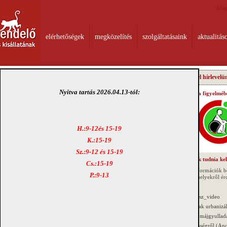
Állat
elérhetőségek
megközelítés
szolgáltatásaink
aktualitás
Iratkozzon fel hírlevelün
 (Ancylostomosis) II. rész
Nyitva tartás 2026.04.13-tól:
Rendelőnk ajánlja figyelmébe
A film megtekinthető itt!
Kampósférgesség
H.:9-12és 15-19
( ancylostomosis,
uncinariosis)
K.:15-19
Sz.:9-12 és 15-19
Amit egy gazdinak tudnia kell
Cs.:15-19
II. rész
... véletlenszerű információk 
P.:9-13
érdekességekről, melyekről ér
Bolhásság II. rész_video
pósférgességét 0.5-1.8 cm hosszú, merev testtartású,
Nem veszett, csak urbanizá
zzák, melyeknek feji vége kampószerűen görbült ( erre utal
Kutyák fertőző májgyulladá
an a megkapaszkodást segítendő párosan helyeződő
A kampósférgességről (Ancy