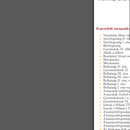
Kapcsolódó anyagaink:
Veszettség elleni vé
Szívférgesség II. ré
Szívférgesség I. rés
Bőrférgesség
Gyermekek 33. (Mi
Atkák a fülben
Romhányi József es
Macskanász
Macskanász
Bolhásság II. rész
Gyermekeknek 32. 
Bolhásság III. rész
Bolhásság III. rész-
Bolhásság II. rész_
Bolhásság I. rész
Bolhásság I. rész-v
A macskák tüdőférg
A macskák fertőző p
Gyermekeknek ( is
Gyermekeknek 26_
Interjú a Wiliam TV-
Interjú a Wiliam's T
A kampósférgességrő
A kampósférgességr
A kampósférgességr
A kampósférgességr
A kampósférgességrő
Az ebek/macskák ors