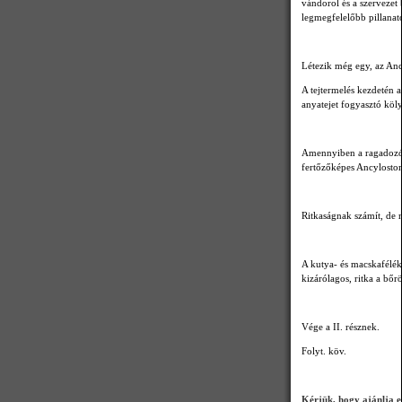
vándorol és a szervezet 
legmegfelelőbb pillanat
Létezik még egy, az Anc
A tejtermelés kezdetén 
anyatejet fogyasztó köly
Amennyiben a ragadozó (
fertőzőképes Ancylostom
Ritkaságnak számít, de 
A kutya- és macskafélék
kizárólagos, ritka a bőr
Vége a II. résznek.
Folyt. köv.
Kérjük, hogy ajánlja ez