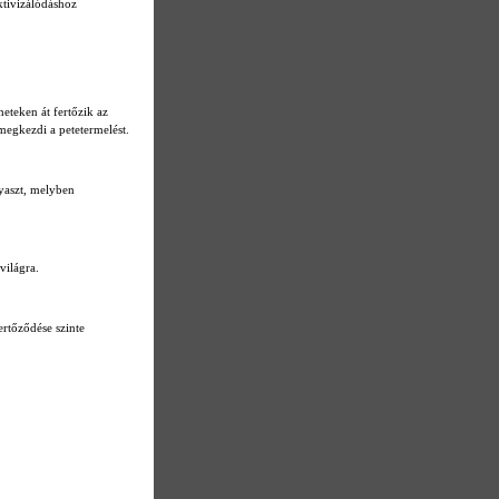
aktivizálódáshoz
eteken át fertőzik az
 megkezdi a petetermelést.
gyaszt, melyben
világra.
rtőződése szinte