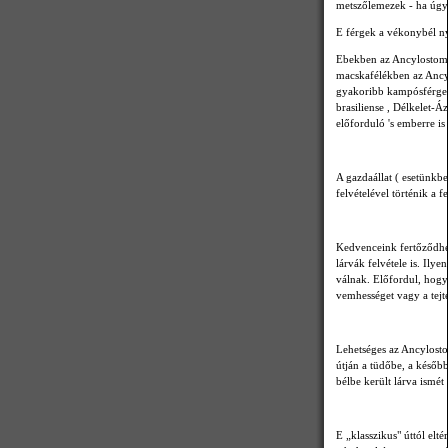
metszőlemezek - ha úgy t
E férgek a vékonybél n
Ebekben az Ancylostoma
macskafélékben az Ancy
gyakoribb kampósférgek
brasiliense , Délkelet-
előforduló 's emberre is 
A gazdaállat ( esetünkb
felvételével történik a f
Kedvenceink fertőződhet
lárvák felvétele is. Ily
válnak. Előfordul, hogy 
vemhességet vagy a tejte
Lehetséges az Ancylosto
útján a tüdőbe, a később
bélbe került lárva ismét
E „klasszikus" úttól elt