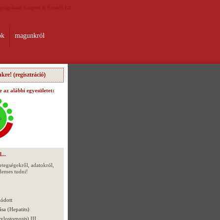
gyógyászati Központ és Rendelő Kft.
ok
magunkról
kre! (regisztráció)
 az alábbi egyesületet:
...
betegségekről, adatokról,
demes tudni!
lódott
sa (Hepatits)
lostomosis) III.