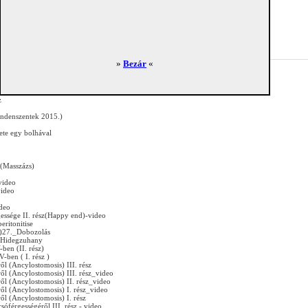
»
Bezár
«
dőoltás
sz
z
ndenszentek 2015.)
ete egy bolhával
(Masszázs)
video
video
ideo
essége II. rész(Happy end)-video
eritonitise
 )27._Dobozolás
Hidegzuhany
ben (II. rész)
V-ben ( I. rész )
l (Ancylostomosis) III. rész
ől (Ancylostomosis) III. rész_video
ől (Ancylostomosis) II. rész_video
ől (Ancylostomosis) I. rész_video
l (Ancylostomosis) I. rész
óférgességéről III. rész - video