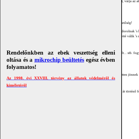
bármely pontjára eljuthat, e szövetekben tartósan nyugalmi állapotba kerül ( „alszik" ), várja az 
ot.
ylostomák fennmaradása szempontjából rendkívüli jelentőséggel bíró fertőződési lehetőség!
a szövetekben eladdig nyugvó állapotban szundikáló lárvák a szuka tejmirigyeibe vándorolnak 's h
köket, miközben az ébredő lárvák egy része eljut a szuka vékonybelébe is, ott ivaréretté válik 's
Rendelőnkben az ebek veszettség elleni
kutya, macska) olyan zsákmányállatot, pl. egeret, pockot, cickányt, hörcsögöt, ürgét... stb. fo
a lárvák találhatóak a ragadozó szájon át fertőződhet.
oltása és a
mikrochip beültetés
egész évben
folyamatos!
néha előfordul, hogy a kölykök a méhen belül fertőződnek kampósférgekkel, fertőzötten jönnek 
Az 1998. évi XXVIII. törvény az állatok védelméről és
kíméletéről
ben előforduló Uncinaria stenocephala nevű kampósférgek esetében a gazdák szájon át történő fe
ön át, az anyatej felvételével történő vagy a méhen belüli fertőződés.
t a lapot és a hírlevél lehetőségét Ismerőseinek!