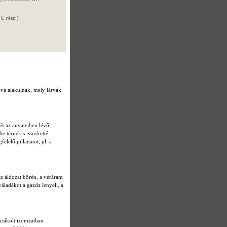
I. rész )
ává alakulnak, mely lárvák
és az anyatejben lévő
be térnek s ivaréretté
elelő pillanatot, pl. a
az áldozat bőrén, a véráram
váladékot a gazda lenyeli, a
ntcsíkolt izomzatban