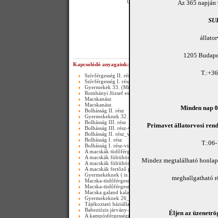
Get the Flash Player
to see this player.
Az 365 napján 
SU
állato
1205 Budapes
Kapcsolódó anyagaink:
T.:+3
Szívférgesség II. rész
Szívférgesség I. rész
Gyermekek 33. (Mindenszentek 2015.)
Romhányi József esete egy bolhával
Macskanász
Macskanász
Minden nap 08
Bolhásság II. rész
Gyermekeknek 32. (Masszázs)
Bolhásság III. rész
Primavet állatorvosi rend
Bolhásság III. rész-video
Bolhásság II. rész_video
Bolhásság I. rész
T.:06
Bolhásság I. rész-video
A macskák tüdőférgessége II. rész(Happy end)-video
A macskák fülrühössége
Mindez megtalálható honla
A macskák fülrühössége-video
A macskák fertőző peritonitise
Gyermekeknek ( is )27._Dobozolás
meghallgatható 
Macska-tüdőférgesség
Macska-tüdőférgesség_video
Macska galand kaland_video
Gyermekeknek 26_Hidegzuhany
Tájékoztató háziállataink bőrférgességéről és szívférgesség
Babeziózis járvány-2011.03.25.-től
Éljen az üzenetrög
A kampósférgességről (Ancylostomosis) III. rész