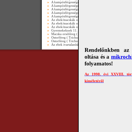
A kampósférgességről (Ancylostomosis) III. rész_video
A kampósférgességről (Ancylostomosis) II. rész_video
A kampósférgességről (Ancylostomosis) II. rész
A kampósférgességről (Ancylostomosis) I. rész_video
A kampósférgességről (Ancylostomosis) I. rész
Az ebek/macskák orsóférgességéről III. rész - video
Az ebek/macskák orsóférgességéről ( II.rész ) - video
Az ebek/macskák orsóférgességéről ( I. rész ) - video
Gyermekeknek 11. ( Macska lépcsőzik )
Macska orsóféreg ( Toxocara cati ) lárvája-videó
Ostorféreg ( Trichuris trichiura ) emberi vastagbélben-vide
Ostorféreg ( Trichuris trichiura ) endoszkóppal-videó
Az ebek ivartalanításáról
Rendelőnkben az e
oltása és a
mikrochi
Copyright © 2010 Álla
folyamatos!
Az 1998. évi XXVIII. tör
kíméletéről