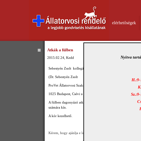
elérhetőségek
Atkák a fülben
Nyitva tart
2015.02.24, Kedd
Sebestyén Zsolt kollegám adta közre ezt a remek felvételt.
(Dr. Sebestyén Zsolt
H.:9-
ProVet Állatorvosi Szakrendelő
K
1025 Budapest, Csévi u 1.)
Sz.:9
Cs
A fülben dagonyázó atkák okozta " kényelmetlenség" a kutya 
számára kín.
A kór kezelhető.
Kérem, hogy ajánlja e lapot Ismerőseinek!