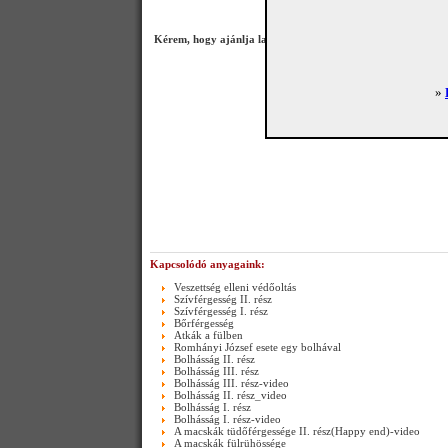
Kérem, hogy ajánlja lapunkat és a hírlevél lehetőségét Ismer
»
Kapcsolódó anyagaink:
Veszettség elleni védőoltás
Szívférgesség II. rész
Szívférgesség I. rész
Bőrférgesség
Atkák a fülben
Romhányi József esete egy bolhával
Bolhásság II. rész
Bolhásság III. rész
Bolhásság III. rész-video
Bolhásság II. rész_video
Bolhásság I. rész
Bolhásság I. rész-video
A macskák tüdőférgessége II. rész(Happy end)-video
A macskák fülrühössége