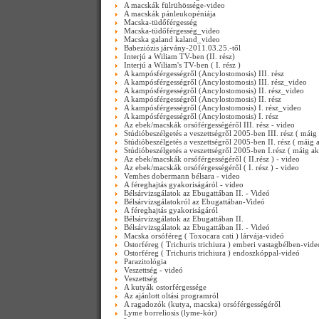
A macskák fülrühössége-video
A macskák pánleukopéniája
Macska-tüdőférgesség
Macska-tüdőférgesség_video
Macska galand kaland_video
Babeziózis járvány-2011.03.25.-től
Interjú a Wiliam TV-ben (II. rész)
Interjú a Wiliam's TV-ben ( I. rész )
A kampósférgességről (Ancylostomosis) III. rész
A kampósférgességről (Ancylostomosis) III. rész_video
A kampósférgességről (Ancylostomosis) II. rész_video
A kampósférgességről (Ancylostomosis) II. rész
A kampósférgességről (Ancylostomosis) I. rész_video
A kampósférgességről (Ancylostomosis) I. rész
Az ebek/macskák orsóférgességéről III. rész - video
Stúdióbeszélgetés a veszettségről 2005-ben III. rész ( máig 
Stúdióbeszélgetés a veszettségről 2005-ben II. rész ( máig a
Stúdióbeszélgetés a veszettségről 2005-ben I.rész ( máig ak
Az ebek/macskák orsóférgességéről ( II.rész ) - video
Az ebek/macskák orsóférgességéről ( I. rész ) - video
Vemhes dobermann bélsara - video
A féreghajtás gyakoriságáról - video
Bélsárvizsgálatok az Ebugattában II. - Videó
Bélsárvizsgálatokról az Ebugattában-Videó
A féreghajtás gyakoriságáról
Bélsárvizsgálatok az Ebugattában II.
Bélsárvizsgálatok az Ebugattában II. - Videó
Macska orsóféreg ( Toxocara cati ) lárvája-videó
Ostorféreg ( Trichuris trichiura ) emberi vastagbélben-vide
Ostorféreg ( Trichuris trichiura ) endoszkóppal-videó
Parazitológia
Veszettség - videó
Veszettség
A kutyák ostorférgessége
Az ajánlott oltási programról
A ragadozók (kutya, macska) orsóférgességéről
Lyme borreliosis (lyme-kór)