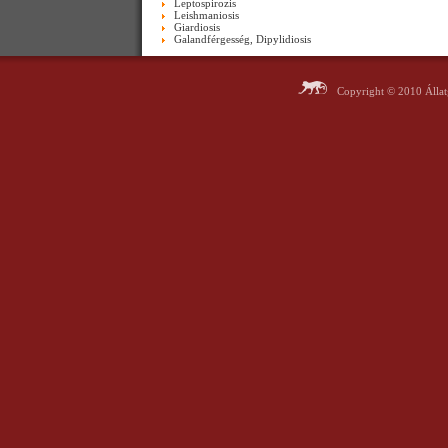
Leptospirozis
Leishmaniosis
Giardiosis
Galandférgesség, Dipylidiosis
Copyright © 2010 Álla