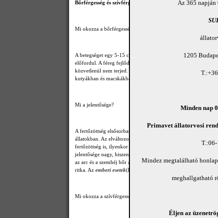
Az 365 napján 
Bőrférgesség és szívférgesség (dirofilariosisok)
SU
Mi okozza a bőrférgességet?
állato
1205 Budapes
A betegséget egy 5-15 cm hosszú, vékony fonálféregfaj (Dirofi
előfordul. A féreg fejlődésében és terjesztésében a szúnyogoknak
közvetlenül nem terjed. Az utóbbi tíz évben nemcsak Magyaror
T.:+3
kutyákban és macskákban.
Mi a jelentősége?
Minden nap 08
Primavet állatorvosi rend
A fertőzöttség elsősorban a bőr alatti kötőszövetben kialakul
állatokban. Az elváltozott bőrterületeken viszketegség, a bőr f
T.:06
fertőzöttség is, ilyenkor csak vérvizsgálat során mutatható ki a 
jelentősége nagy, hiszen a szúnyogok vérszíváskor az ember bőr
Mindez megtalálható honla
az arc és a szemhéj bőr alatti kötőszövetébe vándorolnak, ahol e
ritka. Az
emberi esetek
(kép) is csakúgy, mint a kutya és macsk
meghallgatható 
Mi okozza a szívférgességet?
Éljen az üzenetrög