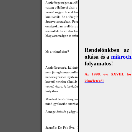
A szívférgességet az előbbi féreghez hasonló, másik fonálféregf
vastag példányai akár a 12-30 cm hosszúságot is elérhetik. Ezek
vezető nagyobb erekben élősködnek. Szintén a szúnyogok a ter
kimutatták. Ez a féregfertőzöttség Amerikában, Ausztráliában,
Spanyolországban, Portugáliában, Görögországban és Dél-Franc
országokban is előfordulhat. Hazánkban 2008-ig csak olyan ku
számoltak be az első hazai, itthon fertőződött kutyáról és 2010
Magyarországon is számolni kell a féreg jelenlétével.
Rendelőnkben az e
Mi a jelentősége?
oltása és a
mikrochi
folyamatos!
A szívférgesség, különösen a féreg kifejletté válása előtti szak
nem jár egészségromlással, vagy csak mérsékelt fáradékonyság
Az 1998. évi XXVIII. tör
nehézlégzésben nyilvánul meg. A tünetek később súlyosbodhatnak
kíméletéről
követő hirtelen elhullás is előfordulhat. Nagyobb igénybevétel
vehető észre. A fertőzött szúnyog „csípésétől", azaz a beoltástól 
kutyában.
Mindkét fertőzöttség terjedését a fertőzött köztigazda szúnyo
mind gyakoribb utazása, a turizmus növekedése és a fertőzöttség
A megelőzés és gyógykezelés lehetőségeiről kérje állatorvosa ta
Szerzők: Dr. Fok Éva - Dr. Varga Zsolt 2009/2011