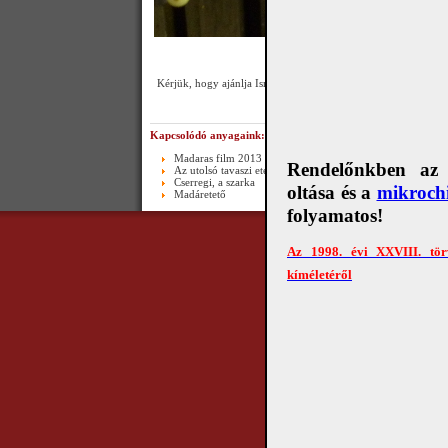
Kérjük, hogy ajánlja Ismerőseinek a
HÍRLEVÉL
lehetőségét!
Kapcsolódó anyagaink:
Madaras film 2013 márciusának idusán
Rendelőnkben az e
Az utolsó tavaszi etetés 2013-ban...kommentár nélkül
Cserregi, a szarka
oltása és a
mikrochi
Madáretető
folyamatos!
Copyright © 2010 Álla
Az 1998. évi XXVIII. tör
kíméletéről