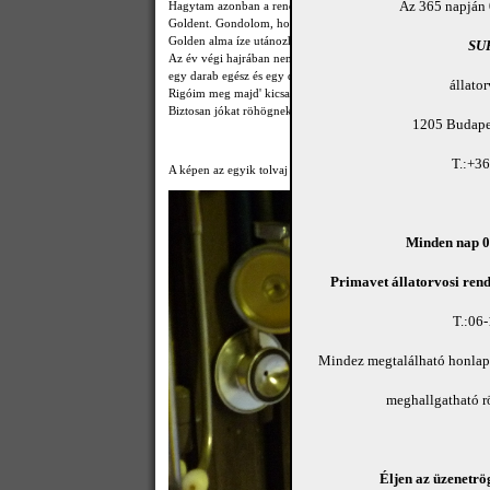
Az 365 napján 
Hagytam azonban a rendelő egyik párkányán saját fogyasztásra 
Goldent. Gondolom, hogy kevesen tudják, hogy a jól átfagyott
Golden alma íze utánozhatatlan.
SU
Az év végi hajrában nem tűnt fel, hogy almáim fogyatkoznak. 
egy darab egész és egy darab -a képen látható- megcsipkedett
állato
Rigóim meg majd' kicsattannak az egészségtől.
Biztosan jókat röhögnek rajtam..
1205 Budapes
T.:+3
A képen az egyik tolvaj látható.
Minden nap 08
Primavet állatorvosi rend
T.:06
Mindez megtalálható honla
meghallgatható 
Éljen az üzenetrög