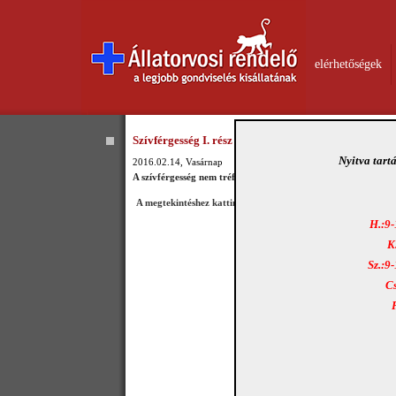
elérhetőségek
Szívférgesség I. rész
Nyitva tart
2016.02.14, Vasárnap
A szívférgesség nem tréfa! Terjedése aggasztó mértékű.
A megtekintéshez kattintson IDE!
H.:9-
K
Sz.:9
Cs