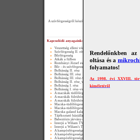
A szívférgességről készített videók első darabja általános - de 
Kapcsolódó anyagaink:
Veszettség elleni védőoltás
Szívférgesség II. rész
Rendelőnkben az e
Bőrférgesség
oltása és a
mikrochi
Atkák a fülben
Romhányi József esete egy bolhával
folyamatos!
Bőr - és szívférgesség
Bolhásság II. rész
Bolhásság III. rész
Bolhásság III. rész-video
Az 1998. évi XXVIII. tör
Bolhásság II. rész_video
Bolhásság I. rész
kíméletéről
Bolhásság I. rész-video
A macskák tüdőférgessége II. rész(Happy end)-video
A macskák fülrühössége
A macskák fülrühössége-video
Macska-tüdőférgesség
Macska-tüdőférgesség_video
Macska galand kaland_video
Tájékoztató háziállataink bőrférgességéről és szívférgesség
Babeziózis járvány-2011.03.25.-től
Interjú a Wiliam TV-ben (II. rész)
Interjú a Wiliam's TV-ben ( I. rész )
A kampósférgességről (Ancylostomosis) III. rész
A kampósférgességről (Ancylostomosis) III. rész_video
A kampósférgességről (Ancylostomosis) II. rész_video