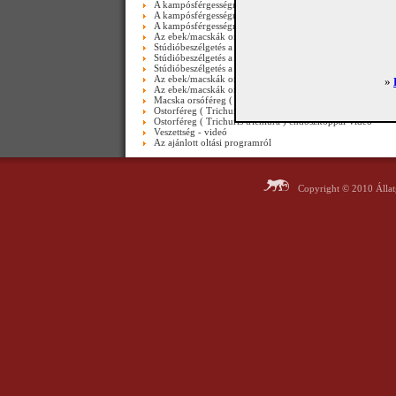
A kampósférgességről (Ancylostomosis) II. rész
A kampósférgességről (Ancylostomosis) I. rész_video
A kampósférgességről (Ancylostomosis) I. rész
Az ebek/macskák orsóférgességéről III. rész - video
Stúdióbeszélgetés a veszettségről 2005-ben III. rész ( máig 
Stúdióbeszélgetés a veszettségről 2005-ben II. rész ( máig a
Stúdióbeszélgetés a veszettségről 2005-ben I.rész ( máig ak
Az ebek/macskák orsóférgességéről ( II.rész ) - video
»
Az ebek/macskák orsóférgességéről ( I. rész ) - video
Macska orsóféreg ( Toxocara cati ) lárvája-videó
Ostorféreg ( Trichuris trichiura ) emberi vastagbélben-vide
Ostorféreg ( Trichuris trichiura ) endoszkóppal-videó
Veszettség - videó
Az ajánlott oltási programról
Copyright © 2010 Álla