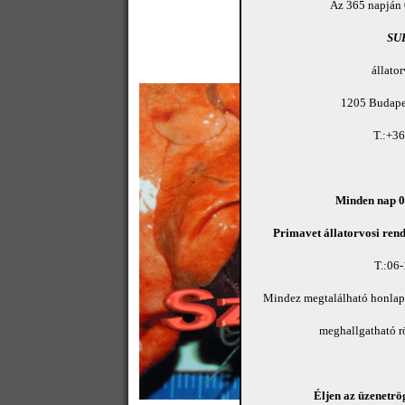
Az 365 napján 
SU
állato
1205 Budapes
T.:+3
Minden nap 08
Primavet állatorvosi rend
T.:06
Mindez megtalálható honla
meghallgatható 
Éljen az üzenetrög