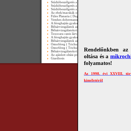
Stúdióbeszélgetés a veszettségről 2005-ben III. rész ( máig 
Stúdióbeszélgetés a veszettségről 2005-ben II. rész ( máig a
Stúdióbeszélgetés a veszettségről 2005-ben I.rész ( máig ak
Az ebek/macskák orsóférgességéről ( II.rész ) - video
Füles Planaria ( Dugesia gonocephala ) Biró Zsófiától - vid
Vemhes dobermann bélsara - video
A féreghajtás gyakoriságáról - video
Bélsárvizsgálatok az Ebugattában II. - Videó
Bélsárvizsgálatokról az Ebugattában-Videó
Toxocara canis lárvája-videó
A féreghajtás gyakoriságáról
Bélsárvizsgálatok az Ebugattában II.
Ostorféreg ( Trichuris trichiura ) emberi vastagbélben-vide
Ostorféreg ( Trichuris trichiura ) endoszkóppal-videó
Rendelőnkben az e
Bélsárvizsgálatokról az Ebugattá-ban-Videó( is )
Az ajánlott oltási programról
oltása és a
mikrochi
Giardiosis
folyamatos!
Az 1998. évi XXVIII. tör
Copyright © 2010 Álla
kíméletéről