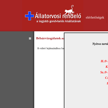
elérhetőségek
Bélsárvizsgálatok az Ebugattában II. - Videó
Nyitva tart
A videó lejátszásához kattintson
ide
!
H.:9-
K
Sz.:9
Cs