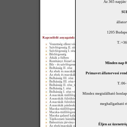
Az 365 napján 
SU
állato
1205 Budapes
Kapcsolódó anyagaink:
T.:+3
Veszettség elleni védőoltás
Szívférgesség II. rész
Szívférgesség I. rész
Bőrférgesség
Atkák a fülben
Romhányi József esete egy bolhával
Minden nap 08
Bőr - és szívférgesség
Bolhásság II. rész
Az ebek és macskák szőrtüszőatka-kórja
Primavet állatorvosi rend
Az ebek és macskák szőrtüszőatka-kórja
Bolhásság III. rész
Bolhásság III. rész-video
T.:06
Bolhásság II. rész_video
Bolhásság I. rész
Bolhásság I. rész-video
Mindez megtalálható honla
A macskák tüdőférgessége II. rész(Happy end)-video
A macskák fülrühössége
A macskák fülrühössége-video
meghallgatható 
A macskák pánleukopéniája
Macska-tüdőférgesség
Macska-tüdőférgesség_video
Macska galand kaland_video
Tájékoztató háziállataink bőrférgességéről és szívférgesség
Babeziózis járvány-2011.03.25.-től
Éljen az üzenetrög
Az ebek/macskák orsóférgességéről III. rész - video