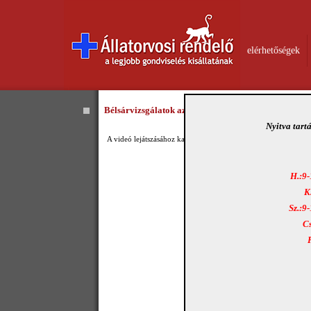
elérhetőségek
Bélsárvizsgálatok az Ebugattában II. - Videó
Nyitva tart
A videó lejátszásához kattintson
ide
!
H.:9-
K
Sz.:9
Cs