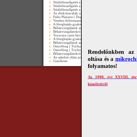
Stúdióbeszélgetés a veszettségről 2005-ben III. rész ( máig 
Stúdióbeszélgetés a veszettségről 2005-ben II. rész ( máig a
Stúdióbeszélgetés a veszettségről 2005-ben I.rész ( máig ak
Az ebek/macskák orsóférgességéről ( II.rész ) - video
Füles Planaria ( Dugesia gonocephala ) Biró Zsófiától - vid
Vemhes dobermann bélsara - video
A féreghajtás gyakoriságáról - video
Bélsárvizsgálatok az Ebugattában II. - Videó
Bélsárvizsgálatokról az Ebugattában-Videó
Toxocara canis lárvája-videó
A féreghajtás gyakoriságáról
Bélsárvizsgálatok az Ebugattában II.
Ostorféreg ( Trichuris trichiura ) emberi vastagbélben-vide
Ostorféreg ( Trichuris trichiura ) endoszkóppal-videó
Rendelőnkben az e
Bélsárvizsgálatokról az Ebugattá-ban-Videó( is )
Az ajánlott oltási programról
oltása és a
mikrochi
Giardiosis
folyamatos!
Az 1998. évi XXVIII. tör
Copyright © 2010 Álla
kíméletéről