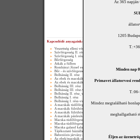
Az 365 napján 
SU
állato
1205 Budapes
Kapcsolódó anyagaink:
T.:+3
Veszettség elleni védőoltás
Szívférgesség II. rész
Szívférgesség I. rész
Bőrférgesség
Atkák a fülben
Romhányi József esete egy bolhával
Minden nap 08
Bőr - és szívférgesség
Bolhásság II. rész
Az ebek és macskák szőrtüszőatka-kórja
Primavet állatorvosi rend
Az ebek és macskák szőrtüszőatka-kórja
Bolhásság III. rész
Bolhásság III. rész-video
T.:06
Bolhásság II. rész_video
Bolhásság I. rész
Bolhásság I. rész-video
Mindez megtalálható honla
A macskák tüdőférgessége II. rész(Happy end)-video
A macskák fülrühössége
A macskák fülrühössége-video
meghallgatható 
A macskák pánleukopéniája
Macska-tüdőférgesség
Macska-tüdőférgesség_video
Macska galand kaland_video
Tájékoztató háziállataink bőrférgességéről és szívférgesség
Babeziózis járvány-2011.03.25.-től
Éljen az üzenetrög
Az ebek/macskák orsóférgességéről III. rész - video