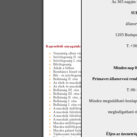
Az 365 napján 
SU
állato
1205 Budapes
T.:+3
Kapcsolódó anyagaink:
Veszettség elleni védőoltás
Szívférgesség II. rész
Szívférgesség I. rész
Bőrférgesség
Minden nap 08
Atkák a fülben
Romhányi József esete egy bolhával
Bőr - és szívférgesség
Primavet állatorvosi rend
Bolhásság II. rész
Az ebek és macskák szőrtüszőatka-kórja
Az ebek és macskák szőrtüszőatka-kórja
T.:06
Bolhásság III. rész
Bolhásság III. rész-video
Bolhásság II. rész_video
Mindez megtalálható honla
Bolhásság I. rész
Bolhásság I. rész-video
A macskák tüdőférgessége II. rész(Happy end)-video
meghallgatható 
A macskák fülrühössége
A macskák fülrühössége-video
A macskák pánleukopéniája
Macska-tüdőférgesség
Macska-tüdőférgesség_video
Macska galand kaland_video
Éljen az üzenetrög
Tájékoztató háziállataink bőrférgességéről és szívférgesség