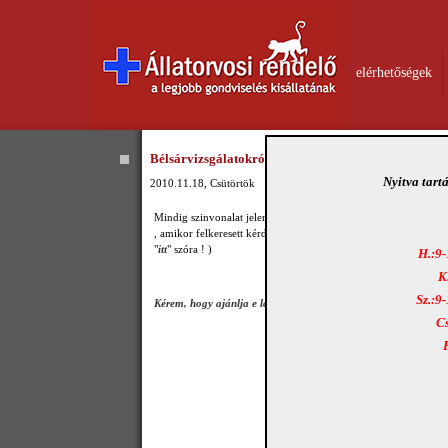
elérhetőségek
Bélsárvizsgálatokról az Ebugattában-Videó
Nyitva tart
2010.11.18, Csütörtök
Mindig szinvonalat jelentett Harcsás Márta Ebugatta című műs
, amikor felkeresett kérdéseivel . A beszélgetés
itt
tekinthető meg
"
itt
" szóra ! )
H.:9-
K
Sz.:9
Kérem, hogy ajánlja e lapot ismerőseinek !
Cs