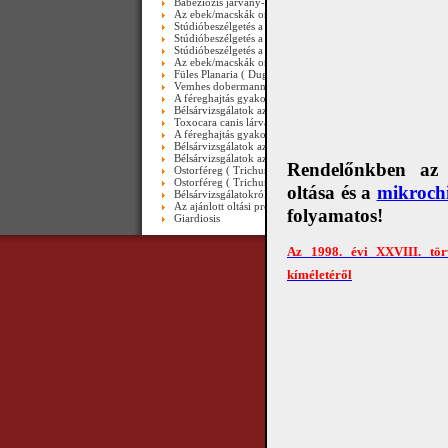
Babeziózis járvány-2011.03.25.-től
Az ebek/macskák orsóférgességéről III. rész - video
Stúdióbeszélgetés a veszettségről 2005-ben III. rész ( máig 
Stúdióbeszélgetés a veszettségről 2005-ben II. rész ( máig a
Stúdióbeszélgetés a veszettségről 2005-ben I.rész ( máig ak
Az ebek/macskák orsóférgességéről ( II.rész ) - video
Füles Planaria ( Dugesia gonocephala ) Biró Zsófiától - vid
Vemhes dobermann bélsara - video
A féreghajtás gyakoriságáról - video
Bélsárvizsgálatok az Ebugattában II. - Videó
Toxocara canis lárvája-videó
A féreghajtás gyakoriságáról
Bélsárvizsgálatok az Ebugattában II.
Bélsárvizsgálatok az Ebugattában II. - Videó
Rendelőnkben az e
Ostorféreg ( Trichuris trichiura ) emberi vastagbélben-vide
Ostorféreg ( Trichuris trichiura ) endoszkóppal-videó
oltása és a
mikrochi
Bélsárvizsgálatokról az Ebugattá-ban-Videó( is )
Az ajánlott oltási programról
folyamatos!
Giardiosis
Az 1998. évi XXVIII. tör
Copyright © 2010 Álla
kíméletéről