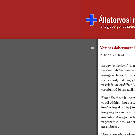
Vemhes dobermann b
2010.11.23, Kedd
Ez egy "elviekben" jól m
készített felvétel, mely
tekergőző lárva. Tudni i
szuka a kölykeit , vagy 
veszik fel az orsóféreg 
csecsbimbó bőrén találha
Elmondható tehát , hogy
ebből adódik , hogy a 
bélsárvizsgálat alapjá
hogy egy találomra adott
önámítás . A megoldás te
végezhető el a szuka hel
megelőzése .
Mindig gyanús az olyan