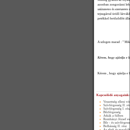
azonban zongorázni leh
százszoros
és
ezerszeres
tejsugárral ürülő lárvá
petékkel fertőződőtt áll
A szlogen marad : " Mikr
Kérem, hogy ajánlja e la
Kérem , hogy ajánlja e 
Kapcsolódó anyagaink:
Veszettség elleni vé
Szívférgesség II. ré
Szívférgesség I. rés
Bőrférgesség
Atkák a fülben
Romhányi József es
Bőr - és szívférgess
Bolhásság II. rész
Az ebek és macskák