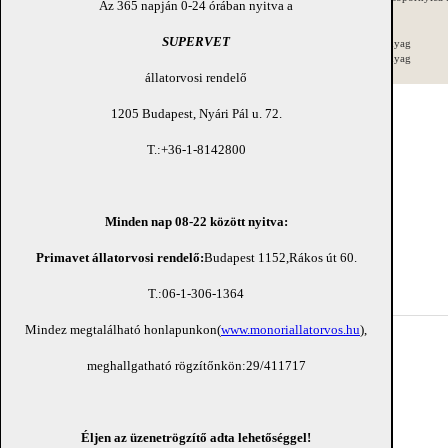
Az 365 napján 0-24 órában nyitva a
et . Az
itt
közölt képen látható kiskutya bélsármintájának
Macskanász
nagyítása jól mutatja a méhen belüli fertőződés vagy az első
SUPERVET
Összes írásos anyag
kkal történő vagy a napos korban a környezetből felvett
Összes videó anyag
atok fertőzőttségének fokát .
állatorvosi rendelő
1205 Budapest, Nyári Pál u. 72.
oszkóp nélküli állatorvoslás nem létezik ! "
T.:+36-1-8142800
pot és a hírlevél lehetőségét Ismerőseinek!
Minden nap 08-22 között nyitva:
lapot ismerőseinek !
Primavet állatorvosi rendelő:
Budapest 1152,Rákos út 60.
Get the Flash Player
to see this player.
T.:06-1-306-1364
Mindez megtalálható honlapunkon(
www.monoriallatorvos.hu
),
dőoltás
sz
meghallgatható rögzítőnkön:29/411717
z
ete egy bolhával
ég
Éljen az üzenetrögzítő adta lehetőséggel!
 szőrtüszőatka-kórja