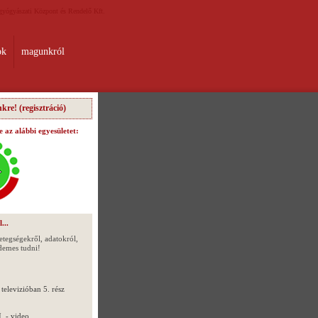
gyógyászati Központ és Rendelő Kft.
ok
magunkról
kre! (regisztráció)
 az alábbi egyesületet:
...
betegségekről, adatokról,
demes tudni!
televizióban 5. rész
. - video