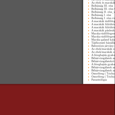
Az ebek és macskák
Bolhásság III. rész
Bolhásság III. rész-
Bolhásság II. rész_
Bolhásság I. rész
Bolhásság I. rész-v
A macskák tüdőférg
A macskák fülrühös
A macskák fülrühös
A macskák pánleuk
Macska-tüdőférges
Macska-tüdőférges
Macska galand kal
Tájékoztató háziálla
Babeziózis járvány-
Az ebek/macskák ors
Az ebek/macskák ors
A féreghajtás gyako
Bélsárvizsgálatok a
Bélsárvizsgálatokró
A féreghajtás gyako
Bélsárvizsgálatok a
Bélsárvizsgálatok a
Ostorféreg ( Trichu
Ostorféreg ( Trichu
Parazitológia