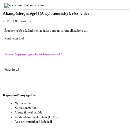
www.monoriallatorvos.hu
A kampósférgességről (Ancylostomosis) I. rész_video
2011.02.06, Vasárnap
Érzékenyebb nézőinknek az írásos anyag is rendelkezésére áll.
Kattintson ide!
Kérem, hogy ajánlja e lapot Ismerőseinek!
Folyt.köv.!
Kapcsolódó anyagaink:
Nyitva tartás
Kutyakozmetika
A kutyák testbeszéde
Adatvédelmi tájékoztató (GDPR)
Az ebek rejtettheréjűségéről