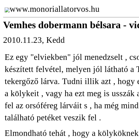
www.monoriallatorvos.hu
Vemhes dobermann bélsara - vi
2010.11.23, Kedd
Ez egy "elviekben" jól menedzselt , cs
készített felvétel, melyen jól látható 
tekergőző lárva. Tudni illik azt , hogy
a kölykeit , vagy ha ezt meg is usszák 
fel az orsóféreg lárváit s , ha még mi
található petéket veszik fel .
Elmondható tehát , hogy a kölyköknek 