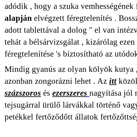
adódik , hogy a szuka vemhességének 
alapján
elvégzett féregtelenítés . Bos
adott tablettával a dolog " el van inté
tehát a bélsárvizsgálat , kizárólag eze
féregtelenítése 's biztosítható az utód
Mindig gyanús az olyan kölyök kutya ,
azonban zongorázni lehet . Az
itt
közöl
százszoros
és
ezerszeres
nagyítása jól 
tejsugárral ürülő lárvákkal történő va
petékkel fertőződőtt állatok fertőzőtts